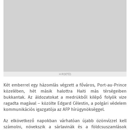
HIRDETÉS
Két emberrel egy házomlás végzett a főváros, Port-au-Prince
közelében, hét másik halottra Haiti más térségeiben
bukkantak. Az áldozatokat a medrükből kilépő folyók vize
ragadta magával – közölte Edgard Célestin, a polgári védelem
kommunikációs igazgatója az AFP hírügynökséggel.
Az elkövetkező napokban várhatóan újabb özönvízzel kell
számolni, növekszik a sárlavinák és a földcsuszamlások