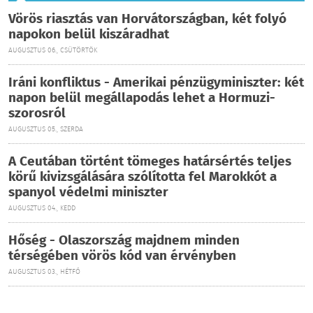
Vörös riasztás van Horvátországban, két folyó
napokon belül kiszáradhat
AUGUSZTUS 06., CSÜTÖRTÖK
Iráni konfliktus - Amerikai pénzügyminiszter: két
napon belül megállapodás lehet a Hormuzi-
szorosról
AUGUSZTUS 05., SZERDA
A Ceutában történt tömeges határsértés teljes
körű kivizsgálására szólította fel Marokkót a
spanyol védelmi miniszter
AUGUSZTUS 04., KEDD
Hőség - Olaszország majdnem minden
térségében vörös kód van érvényben
AUGUSZTUS 03., HÉTFŐ