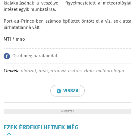
kialakulásának a veszélye – figyelmeztetett a meteorológiai
intézet egyik munkatársa.
Port-au-Prince-ben számos épületet öntött el a víz, sok utca
járhatatlanná vált.
MTI / mno
Oszd meg barátaiddal
Címkék:
áldozat
,
árvíz
,
özönvíz
,
esőzés
,
Haiti
,
meteorológia
VISSZA
HIRDETÉS
EZEK ÉRDEKELHETNEK MÉG