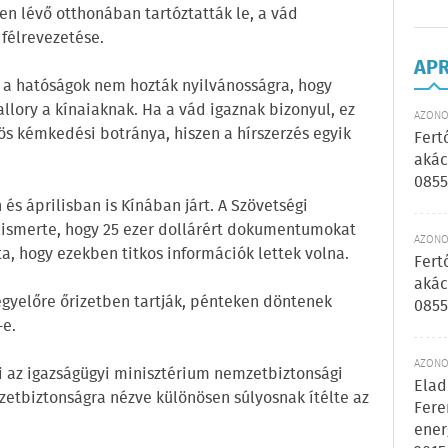
ben lévő otthonában tartóztatták le, a vád
félrevezetése.
AP
 a hatóságok nem hozták nyilvánosságra, hogy
ory a kínaiaknak. Ha a vád igaznak bizonyul, ez
AZONOS
ös kémkedési botránya, hiszen a hírszerzés egyik
Fert
akác
0855
és áprilisban is Kínában járt. A Szövetségi
lismerte, hogy 25 ezer dollárért dokumentumokat
AZONOS
a, hogy ezekben titkos információk lettek volna.
Fert
akác
 egyelőre őrizetben tartják, pénteken döntenek
0855
-e.
AZONOS
i az igazságügyi minisztérium nemzetbiztonsági
Elad
mzetbiztonságra nézve különösen súlyosnak ítélte az
Fere
ener