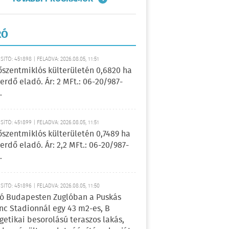
RÓ
ÍTÓ: 451898 | FELADVA: 2026.08.05, 11:51
őszentmiklós külterületén 0,6820 ha
erdő eladó. Ár: 2 MFt.: 06-20/987-
.
ÍTÓ: 451899 | FELADVA: 2026.08.05, 11:51
őszentmiklós külterületén 0,7489 ha
erdő eladó. Ár: 2,2 MFt.: 06-20/987-
.
ÍTÓ: 451896 | FELADVA: 2026.08.05, 11:50
ó Budapesten Zuglóban a Puskás
nc Stadionnál egy 43 m2-es, B
getikai besorolású teraszos lakás,