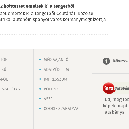
2 holttestet emeltek ki a tengerből
tet emeltek ki a tengerből Ceutánál- közölte
-afrikai autonóm spanyol város kormánymegbízottja
OTÓK
MÉDIAAJÁNLÓ
Kövess 
EKŰ
ADATVÉDELEM
SRÓL
IMPRESSZUM
 SZÁLLÍTÁS
RÓLUNK
ÁSZF
Tudj meg töb
képek, napi
COOKIE SZABÁLYZAT
Tatabánya