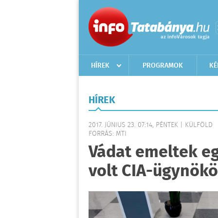
HÍREK
PROGRAMOK
KÉ
HÍREK
2017. JÚNIUS 23. 07:14, PÉNTEK | KÜLFÖLD
FORRÁS: MTI
Vádat emeltek e
volt CIA-ügynökö