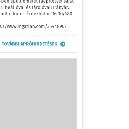
-ben épült emelet ráépítéssel saját
ri beállóval és tárolóval! Irányár:
 millió forint. Érdeklődni: 36 30/480-
s://www.ingatlan.com/35448967
TOVÁBBI APRÓHIRDETÉSEK