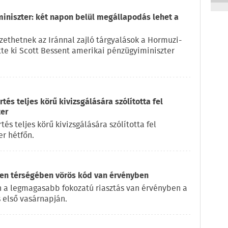
miniszter: két napon belül megállapodás lehet a
ethetnek az Iránnal zajló tárgyalások a Hormuzi-
ette ki Scott Bessent amerikai pénzügyiminiszter
és teljes körű kivizsgálására szólította fel
ter
s teljes körű kivizsgálására szólította fel
r hétfőn.
en térségében vörös kód van érvényben
 a legmagasabb fokozatú riasztás van érvényben a
 első vasárnapján.