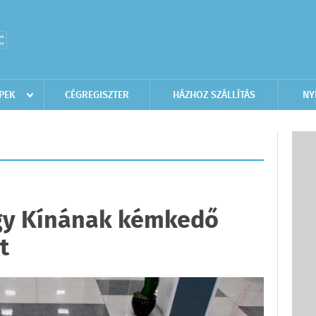
PEK
CÉGREGISZTER
HÁZHOZ SZÁLLÍTÁS
NY
gy Kínának kémkedő
t