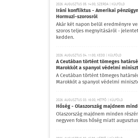
2026. AUGUSZTUS 05. 14:00, SZERDA | KÜLFÖLD
Iráni konfliktus - Amerikai pénzügy
Hormuzi-szorosról
Akár két napon belül eredményre vez
szoros teljes megnyitásáról - jelent
kedden.
2026. AUGUSZTUS 04. 11:00, KEDD | KÜLFÖLD
A Ceutában történt tömeges határsért
Marokkót a spanyol védelmi minisz
A Ceutában történt tömeges határsérté
Marokkót a spanyol védelmi miniszte
2026. AUGUSZTUS 03. 16:00, HÉTFŐ | KÜLFÖLD
Hőség - Olaszország majdnem mind
Olaszország majdnem minden részén
negyven fokos hőség miatt augusztus