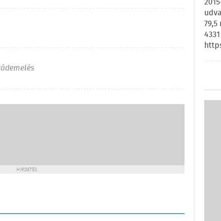
2015
udva
79,5
4331
http
vádemelés
HIRDETÉS