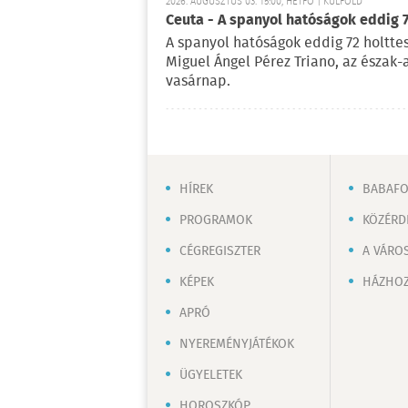
2026. AUGUSZTUS 03. 15:00, HÉTFŐ | KÜLFÖLD
Ceuta - A spanyol hatóságok eddig 7
A spanyol hatóságok eddig 72 holttes
Miguel Ángel Pérez Triano, az észak
vasárnap.
HÍREK
BABAF
PROGRAMOK
KÖZÉRD
CÉGREGISZTER
A VÁRO
KÉPEK
HÁZHOZ
APRÓ
NYEREMÉNYJÁTÉKOK
ÜGYELETEK
HOROSZKÓP