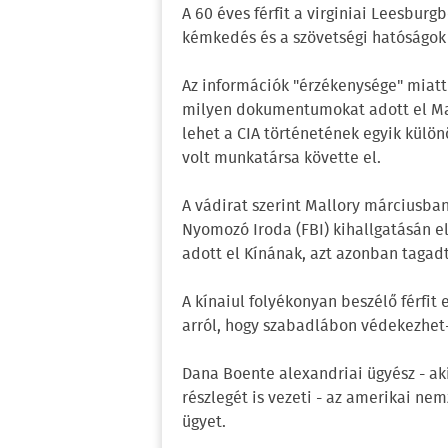
A 60 éves férfit a virginiai Leesburg
kémkedés és a szövetségi hatóságok 
Az információk "érzékenysége" miatt
milyen dokumentumokat adott el Mall
lehet a CIA történetének egyik külön
volt munkatársa követte el.
A vádirat szerint Mallory márciusban 
Nyomozó Iroda (FBI) kihallgatásán e
adott el Kínának, azt azonban tagadt
A kínaiul folyékonyan beszélő férfit
arról, hogy szabadlábon védekezhet
Dana Boente alexandriai ügyész - ak
részlegét is vezeti - az amerikai ne
ügyet.