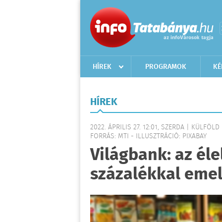
HÍREK
PROGRAMOK
KÉ
HÍREK
2022. ÁPRILIS 27. 12:01, SZERDA | KÜLFÖLD
FORRÁS: MTI - ILLUSZTRÁCIÓ: PIXABAY
Világbank: az él
százalékkal eme