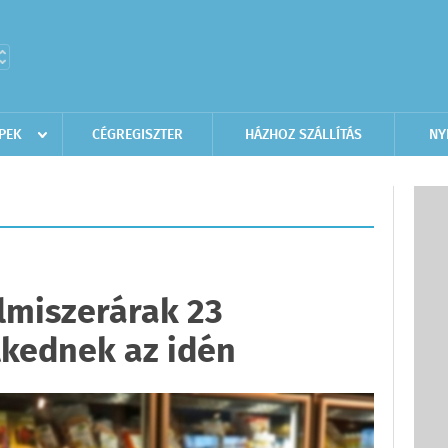
PEK
CÉGREGISZTER
HÁZHOZ SZÁLLÍTÁS
NY
elmiszerárak 23
lkednek az idén