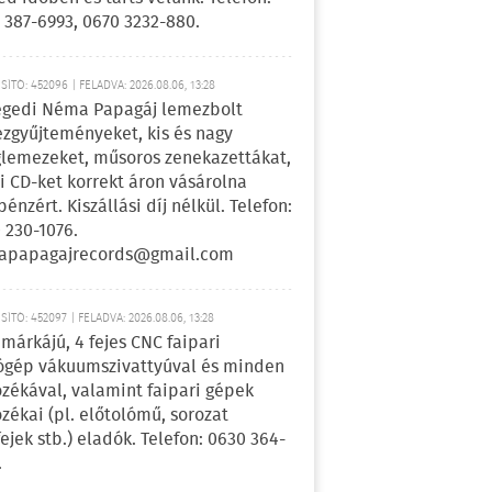
 387-6993, 0670 3232-880.
ÍTÓ: 452096 | FELADVA: 2026.08.06, 13:28
egedi Néma Papagáj lemezbolt
zgyűjteményeket, kis és nagy
lemezeket, műsoros zenekazettákat,
i CD-ket korrekt áron vásárolna
pénzért. Kiszállási díj nélkül. Telefon:
 230-1076.
apapagajrecords@gmail.com
ÍTÓ: 452097 | FELADVA: 2026.08.06, 13:28
márkájú, 4 fejes CNC faipari
gép vákuumszivattyúval és minden
ozékával, valamint faipari gépek
ozékai (pl. előtolómű, sorozat
fejek stb.) eladók. Telefon: 0630 364-
.