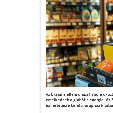
Az Ukrajna elleni orosz háború oko
emelkednek a globális energia- és 
ismertetésre kerülő, árupiaci kilátá