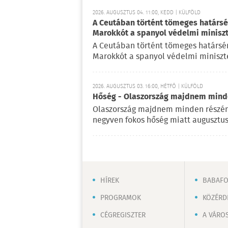
2026. AUGUSZTUS 04. 11:00, KEDD | KÜLFÖLD
A Ceutában történt tömeges határsért
Marokkót a spanyol védelmi minisz
A Ceutában történt tömeges határsérté
Marokkót a spanyol védelmi miniszte
2026. AUGUSZTUS 03. 16:00, HÉTFŐ | KÜLFÖLD
Hőség - Olaszország majdnem mind
Olaszország majdnem minden részén
negyven fokos hőség miatt augusztus
HÍREK
BABAF
PROGRAMOK
KÖZÉRD
CÉGREGISZTER
A VÁRO