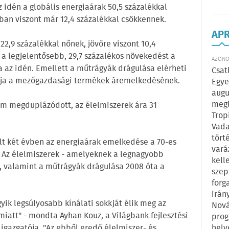
 idén a globális energiaárak 50,5 százalékkal
an viszont már 12,4 százalékkal csökkennek.
AP
22,9 százalékkal nőnek, jövőre viszont 10,4
 a legjelentősebb, 29,7 százalékos növekedést a
AZONOS
 az idén. Emellett a műtrágyák drágulása elérheti
Csat
ozója a mezőgazdasági termékek áremelkedésének.
Egye
augu
megl
em megduplázódott, az élelmiszerek ára 31
Trop
Vada
tört
lt két évben az energiaárak emelkedése a 70-es
vará
t. Az élelmiszerek - amelyeknek a legnagyobb
kell
-, valamint a műtrágyák drágulása 2008 óta a
szep
forg
irán
yik legsúlyosabb kínálati sokkját élik meg az
Nová
miatt" - mondta Ayhan Kouz, a Világbank fejlesztési
prog
hely
 igazgatója. "Az ebből eredő élelmiszer- és