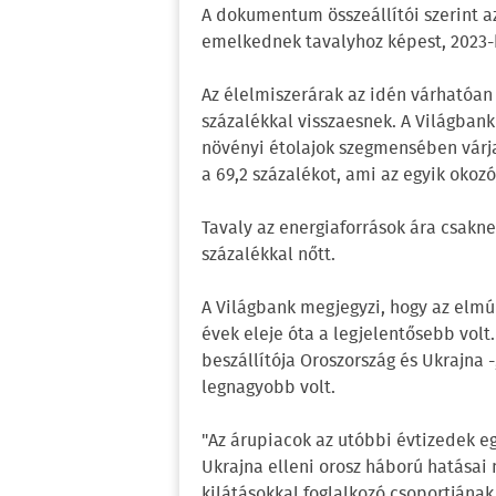
A dokumentum összeállítói szerint az
emelkednek tavalyhoz képest, 2023-b
Az élelmiszerárak az idén várhatóan 
százalékkal visszaesnek. A Világbank
növényi étolajok szegmensében várja
a 69,2 százalékot, ami az egyik ok
Tavaly az energiaforrások ára csakn
százalékkal nőtt.
A Világbank megjegyzi, hogy az elmú
évek eleje óta a legjelentősebb vol
beszállítója Oroszország és Ukrajna 
legnagyobb volt.
"Az árupiacok az utóbbi évtizedek eg
Ukrajna elleni orosz háború hatásai 
kilátásokkal foglalkozó csoportjának