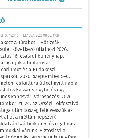
RÓ
ÍTÓ: 452110 | FELADVA: 2026.08.06, 13:29
lakozz a Túrabot – Hátizsák
sület következő útjaihoz! 2026.
sztus 16. családi élménynap,
átogatjuk a budapesti
icariumot és a Budakeszi
sparkot. 2026. szeptember 5–6.
énelem és kultúra úticél nyílt nap a
zslatos Kassai-völgybe és egy
emes kaposvári városnézés. 2026.
tember 21–24. az Őrségi Tökfesztivál
ataga után Kőszeg felé vesszük az
yt ahol a méltán népszerű
kfalván szállunk meg és izgalmas
ramokkal várunk. Biztosítsd a
ed időben és tarts velünk! Telefon: