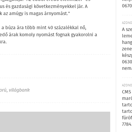
0670
s és gazdasági következményekkel jár. A
ák az amúgy is magas árnyomást."
AZONOS
n a búza ára több mint 40 százalékkal nő,
A sz
edő árak komoly nyomást fognak gyakorolni a
leme
kra.
hang
zene
kész
0630
nem
AZONOS
orú
,
világbank
CMS 
maró
tart
tart
fúró
7784