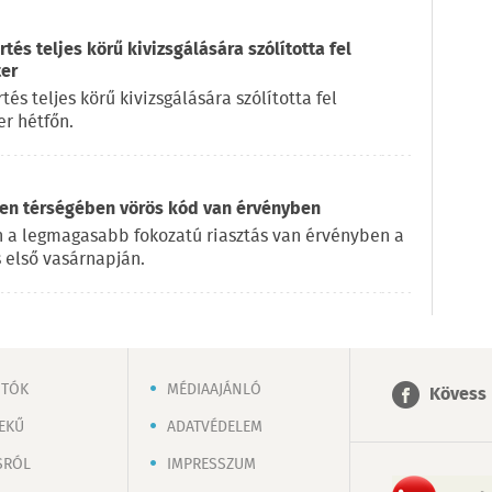
és teljes körű kivizsgálására szólította fel
ter
s teljes körű kivizsgálására szólította fel
r hétfőn.
en térségében vörös kód van érvényben
 a legmagasabb fokozatú riasztás van érvényben a
 első vasárnapján.
OTÓK
MÉDIAAJÁNLÓ
Kövess 
EKŰ
ADATVÉDELEM
SRÓL
IMPRESSZUM