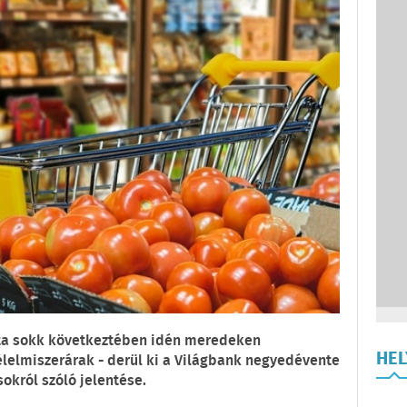
zta sokk következtében idén meredeken
HE
élelmiszerárak - derül ki a Világbank negyedévente
sokról szóló jelentése.