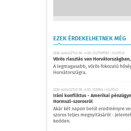
EZEK ÉRDEKELHETNEK MÉG
2026. AUGUSZTUS 06. 14:00, CSÜTÖRTÖK | KÜLFÖLD
Vörös riasztás van Horvátországban,
A legmagasabb, vörös fokozatú hőségr
Horvátországra.
2026. AUGUSZTUS 05. 14:00, SZERDA | KÜLFÖLD
Iráni konfliktus - Amerikai pénzügy
Hormuzi-szorosról
Akár két napon belül eredményre vez
szoros teljes megnyitásáról - jelent
kedden.