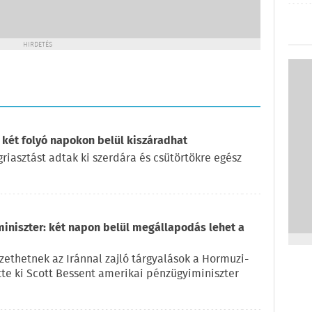
HIRDETÉS
 két folyó napokon belül kiszáradhat
iasztást adtak ki szerdára és csütörtökre egész
miniszter: két napon belül megállapodás lehet a
ethetnek az Iránnal zajló tárgyalások a Hormuzi-
ette ki Scott Bessent amerikai pénzügyiminiszter