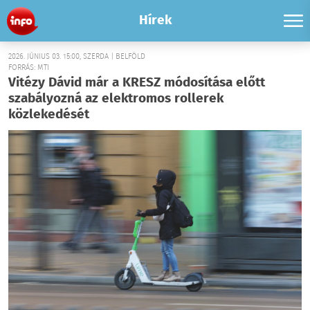
Hírek
2026. JÚNIUS 03. 15:00, SZERDA | BELFÖLD
FORRÁS: MTI
Vitézy Dávid már a KRESZ módosítása előtt
szabályozná az elektromos rollerek
közlekedését