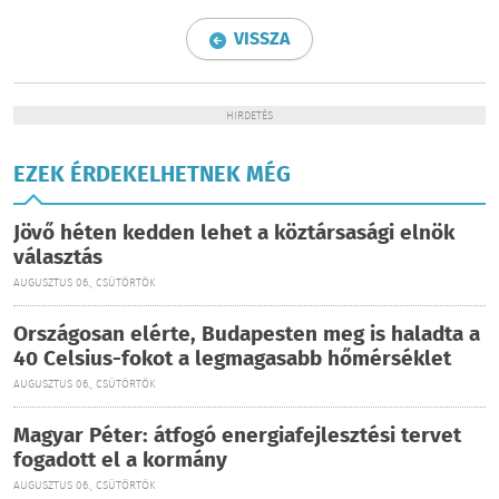
VISSZA
HIRDETÉS
EZEK ÉRDEKELHETNEK MÉG
Jövő héten kedden lehet a köztársasági elnök
választás
AUGUSZTUS 06., CSÜTÖRTÖK
Országosan elérte, Budapesten meg is haladta a
40 Celsius-fokot a legmagasabb hőmérséklet
AUGUSZTUS 06., CSÜTÖRTÖK
Magyar Péter: átfogó energiafejlesztési tervet
fogadott el a kormány
AUGUSZTUS 06., CSÜTÖRTÖK