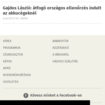
Gajdos László: átfogó országos ellenőrzés indult
az akkucégeknél
AUGUSZTUS 05., SZERDA
HÍREK
BABAFOTÓK
PROGRAMOK
KÖZÉRDEKŰ
CÉGREGISZTER
A VÁROSRÓL
KÉPEK
HÁZHOZ SZÁLLÍTÁS
APRÓ
NYEREMÉNYJÁTÉKOK
ÜGYELETEK
Kövess minket a Facebook-on