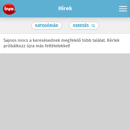
Hírek
KATEGÓRIÁK
KERESÉS
Sajnos nincs a keresésednek megfelelő több találat. Kérlek
próbálkozz újra más feltételekkel!