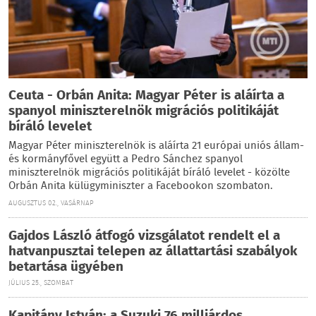
Ceuta - Orbán Anita: Magyar Péter is aláírta a
spanyol miniszterelnök migrációs politikáját
bíráló levelet
Magyar Péter miniszterelnök is aláírta 21 európai uniós állam-
és kormányfővel együtt a Pedro Sánchez spanyol
miniszterelnök migrációs politikáját bíráló levelet - közölte
Orbán Anita külügyminiszter a Facebookon szombaton.
AUGUSZTUS 02., VASÁRNAP
Gajdos László átfogó vizsgálatot rendelt el a
hatvanpusztai telepen az állattartási szabályok
betartása ügyében
JÚLIUS 25., SZOMBAT