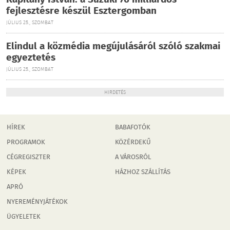
Kapitány István: a Suzuki 76 milliárdos
fejlesztésre készül Esztergomban
JÚLIUS 25., SZOMBAT
Elindul a közmédia megújulásáról szóló szakmai
egyeztetés
JÚLIUS 25., SZOMBAT
HIRDETÉS
HÍREK
BABAFOTÓK
PROGRAMOK
KÖZÉRDEKŰ
CÉGREGISZTER
A VÁROSRÓL
KÉPEK
HÁZHOZ SZÁLLÍTÁS
APRÓ
NYEREMÉNYJÁTÉKOK
ÜGYELETEK