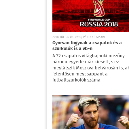
2018. JÚLIUS 06. 07:23, PÉNTEK | SPORT
Gyorsan fogynak a csapatok és a
szurkolók is a vb-n
A 32 csapatos világbajnoki mezőny
háromnegyede már kiesett, s ez
meglátszik Moszkva belvárosán is, a
jelentősen megcsappant a
futballszurkolók száma.