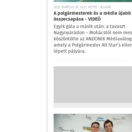
2020. MÁRCIUS 30. 16:21, HÉTFŐ | BULVÁR
A polgármesterek és a média újabb
összecsapása - VIDEÓ
Egyik gála a másik után: a tavaszt
Nagynyárádon – Mohácstól nem mes
köszöntötte az ANDONIK Médiaváloga
amely a Polgármester All Star’s elle
lépett pályára.