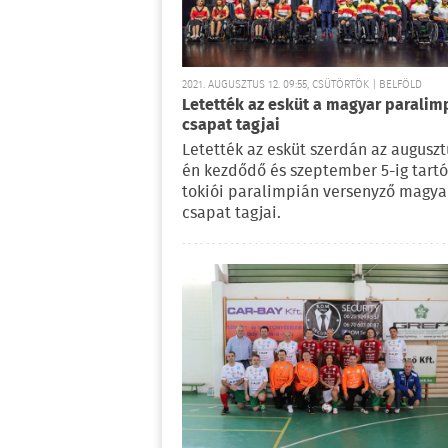
2021. AUGUSZTUS 12. 09:55, CSÜTÖRTÖK | BELFÖLD
Letették az esküt a magyar paralim
csapat tagjai
Letették az esküt szerdán az auguszt
én kezdődő és szeptember 5-ig tartó
tokiói paralimpián versenyző magya
csapat tagjai.