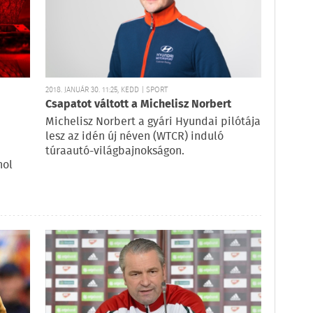
2018. JANUÁR 30. 11:25, KEDD | SPORT
Csapatot váltott a Michelisz Norbert
Michelisz Norbert a gyári Hyundai pilótája
lesz az idén új néven (WTCR) induló
túraautó-világbajnokságon.
hol