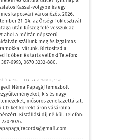
énelem és kultúra úticél nyílt nap a
zslatos Kassai-völgybe és egy
emes kaposvári városnézés. 2026.
tember 21–24. az Őrségi Tökfesztivál
ataga után Kőszeg felé vesszük az
yt ahol a méltán népszerű
kfalván szállunk meg és izgalmas
ramokkal várunk. Biztosítsd a
ed időben és tarts velünk! Telefon:
 387-6993, 0670 3232-880.
ÍTÓ: 452096 | FELADVA: 2026.08.06, 13:28
egedi Néma Papagáj lemezbolt
zgyűjteményeket, kis és nagy
lemezeket, műsoros zenekazettákat,
i CD-ket korrekt áron vásárolna
pénzért. Kiszállási díj nélkül. Telefon:
 230-1076.
apapagajrecords@gmail.com