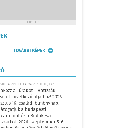
HIRDETÉS
PEK
TOVÁBBI KÉPEK
RÓ
ÍTÓ: 452110 | FELADVA: 2026.08.06, 13:29
lakozz a Túrabot – Hátizsák
sület következő útjaihoz! 2026.
sztus 16. családi élménynap,
átogatjuk a budapesti
icariumot és a Budakeszi
sparkot. 2026. szeptember 5–6.