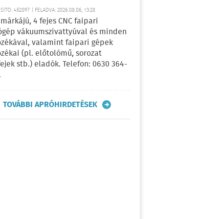
ÍTÓ: 452097 | FELADVA: 2026.08.06, 13:28
márkájú, 4 fejes CNC faipari
gép vákuumszivattyúval és minden
ozékával, valamint faipari gépek
ozékai (pl. előtolómű, sorozat
fejek stb.) eladók. Telefon: 0630 364-
.
TOVÁBBI APRÓHIRDETÉSEK