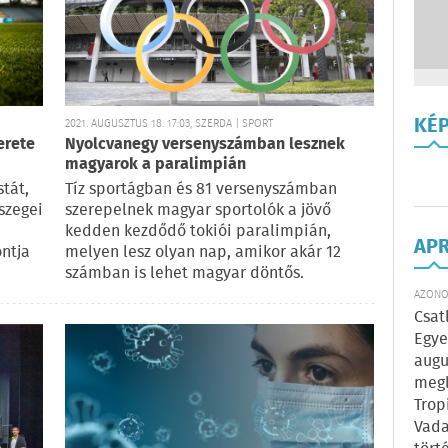
KÉ
2021. AUGUSZTUS 18. 17:03, SZERDA | SPORT
erete
Nyolcvanegy versenyszámban lesznek
magyarok a paralimpián
stát,
Tíz sportágban és 81 versenyszámban
szegei
szerepelnek magyar sportolók a jövő
kedden kezdődő tokiói paralimpián,
AP
ntja
melyen lesz olyan nap, amikor akár 12
számban is lehet magyar döntős.
AZONOS
Csat
Egye
augu
megl
Trop
Vada