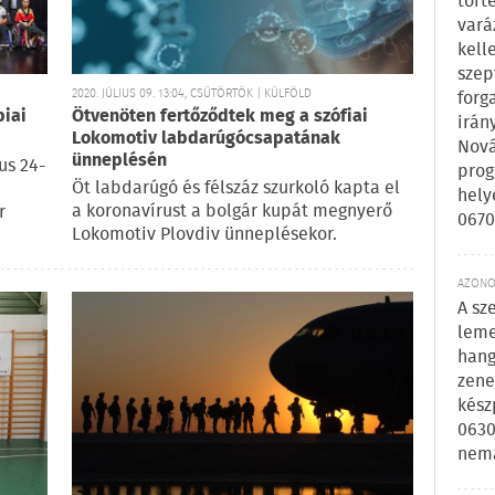
tört
vará
kell
szep
2020. JÚLIUS 09. 13:04, CSÜTÖRTÖK | KÜLFÖLD
forg
piai
Ötvenöten fertőződtek meg a szófiai
irán
Lokomotiv labdarúgócsapatának
Nová
ünneplésén
us 24-
prog
Öt labdarúgó és félszáz szurkoló kapta el
hely
a koronavírust a bolgár kupát megnyerő
r
0670
Lokomotiv Plovdiv ünneplésekor.
AZONOS
A sz
leme
hang
zene
kész
0630
nem