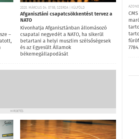
AZONOS
2020. MÁRCIUS 04. 07:55, SZERDA | KÜLFÖLD
CMS 
Afganisztáni csapatcsökkentést tervez a
maró
NATO
tart
Kivonhatja Afganisztánban állomásozó
tart
sze –
csapatai negyedét a NATO, ha sikerül
fúró
tott,
betartani a helyi muszlim szélsőségesek
7784
n
és az Egyesült Államok
békemegállapodását
HIRDETÉS