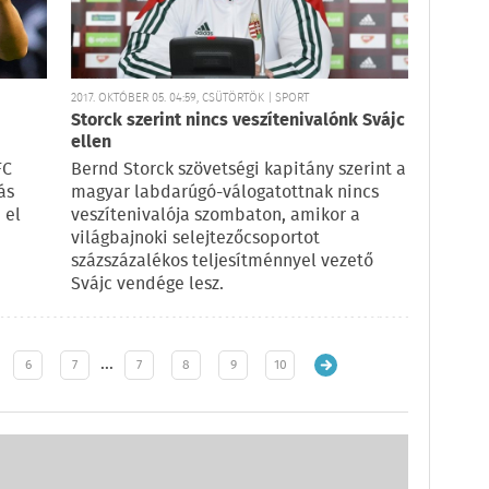
2017. OKTÓBER 05. 04:59, CSÜTÖRTÖK | SPORT
Storck szerint nincs veszítenivalónk Svájc
ellen
FC
Bernd Storck szövetségi kapitány szerint a
ás
magyar labdarúgó-válogatottnak nincs
 el
veszítenivalója szombaton, amikor a
világbajnoki selejtezőcsoportot
százszázalékos teljesítménnyel vezető
Svájc vendége lesz.
…
6
7
7
8
9
10