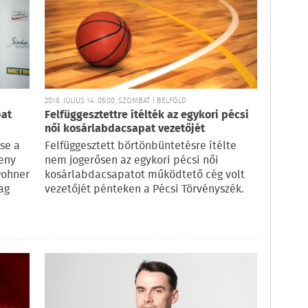
2018. JÚLIUS 14. 05:00, SZOMBAT | BELFÖLD
pat
Felfüggesztettre ítélték az egykori pécsi
női kosárlabdacsapat vezetőjét
se a
Felfüggesztett börtönbüntetésre ítélte
eny
nem jogerősen az egykori pécsi női
Pohner
kosárlabdacsapatot működtető cég volt
ag
vezetőjét pénteken a Pécsi Törvényszék.