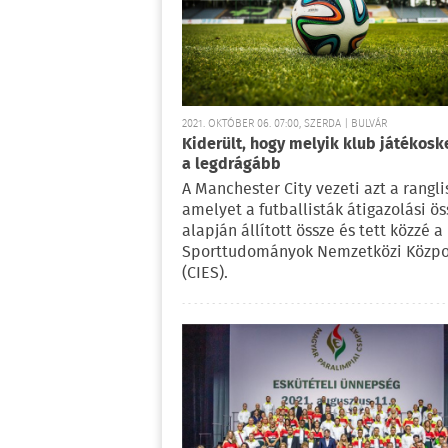
2021. OKTÓBER 06. 07:00, SZERDA | BULVÁR
Kiderült, hogy melyik klub játékosk
a legdrágább
A Manchester City vezeti azt a rangli
amelyet a futballisták átigazolási ös
alapján állított össze és tett közzé a
Sporttudományok Nemzetközi Közpo
(CIES).