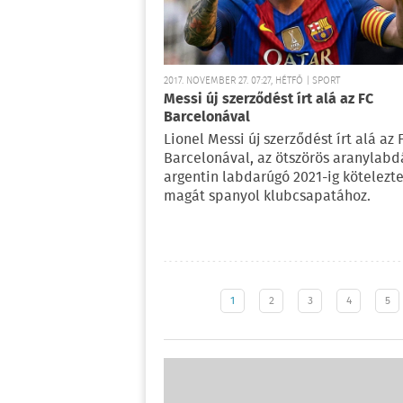
2017. NOVEMBER 27. 07:27, HÉTFŐ | SPORT
Messi új szerződést írt alá az FC
Barcelonával
Lionel Messi új szerződést írt alá az 
Barcelonával, az ötszörös aranylabd
argentin labdarúgó 2021-ig kötelezte
magát spanyol klubcsapatához.
1
2
3
4
5