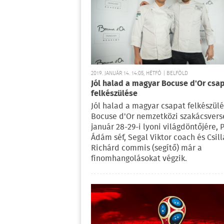
2019. JANUÁR 14. 14:05, HÉTFŐ | BELFÖLD
Jól halad a magyar Bocuse d'Or csa
felkészülése
Jól halad a magyar csapat felkészülé
Bocuse d'Or nemzetközi szakácsvers
január 28-29-i lyoni világdöntőjére, 
Ádám séf, Segal Viktor coach és Csill
Richárd commis (segítő) már a
finomhangolásokat végzik.