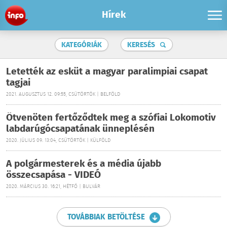
Hírek
KATEGÓRIÁK
KERESÉS
Letették az esküt a magyar paralimpiai csapat
tagjai
2021. AUGUSZTUS 12. 09:55, CSÜTÖRTÖK | BELFÖLD
Ötvenöten fertőződtek meg a szófiai Lokomotiv
labdarúgócsapatának ünneplésén
2020. JÚLIUS 09. 13:04, CSÜTÖRTÖK | KÜLFÖLD
A polgármesterek és a média újabb
összecsapása - VIDEÓ
2020. MÁRCIUS 30. 16:21, HÉTFŐ | BULVÁR
TOVÁBBIAK BETÖLTÉSE