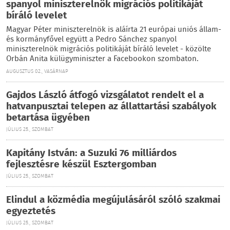
spanyol miniszterelnök migrációs politikáját
bíráló levelet
Magyar Péter miniszterelnök is aláírta 21 európai uniós állam-
és kormányfővel együtt a Pedro Sánchez spanyol
miniszterelnök migrációs politikáját bíráló levelet - közölte
Orbán Anita külügyminiszter a Facebookon szombaton.
AUGUSZTUS 02., VASÁRNAP
Gajdos László átfogó vizsgálatot rendelt el a
hatvanpusztai telepen az állattartási szabályok
betartása ügyében
JÚLIUS 25., SZOMBAT
Kapitány István: a Suzuki 76 milliárdos
fejlesztésre készül Esztergomban
JÚLIUS 25., SZOMBAT
Elindul a közmédia megújulásáról szóló szakmai
egyeztetés
JÚLIUS 25., SZOMBAT