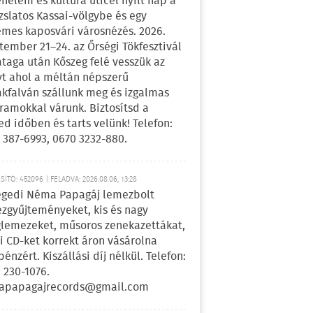
énelem és kultúra úticél nyílt nap a
zslatos Kassai-völgybe és egy
emes kaposvári városnézés. 2026.
tember 21–24. az Őrségi Tökfesztivál
ataga után Kőszeg felé vesszük az
yt ahol a méltán népszerű
kfalván szállunk meg és izgalmas
ramokkal várunk. Biztosítsd a
ed időben és tarts velünk! Telefon:
 387-6993, 0670 3232-880.
ÍTÓ: 452096 | FELADVA: 2026.08.06, 13:28
egedi Néma Papagáj lemezbolt
zgyűjteményeket, kis és nagy
lemezeket, műsoros zenekazettákat,
i CD-ket korrekt áron vásárolna
pénzért. Kiszállási díj nélkül. Telefon:
 230-1076.
apapagajrecords@gmail.com