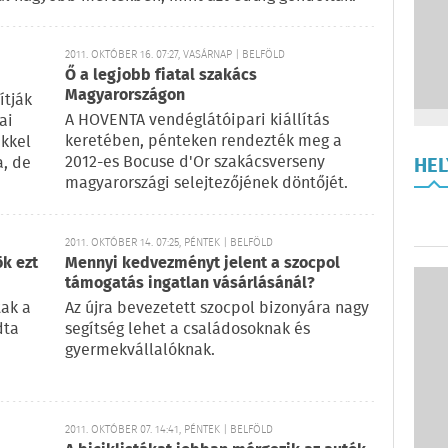
2011. OKTÓBER 16. 07:27, VASÁRNAP | BELFÖLD
Ő a legjobb fiatal szakács
Magyarországon
ítják
A HOVENTA vendéglátóipari kiállítás
ai
keretében, pénteken rendezték meg a
kkel
2012-es Bocuse d'Or szakácsverseny
a, de
HE
magyarországi selejtezőjének döntőjét.
2011. OKTÓBER 14. 07:25, PÉNTEK | BELFÖLD
ök ezt
Mennyi kedvezményt jelent a szocpol
támogatás ingatlan vásárlásánál?
tak a
Az újra bevezetett szocpol bizonyára nagy
dta
segítség lehet a családosoknak és
gyermekvállalóknak.
2011. OKTÓBER 07. 14:41, PÉNTEK | BELFÖLD