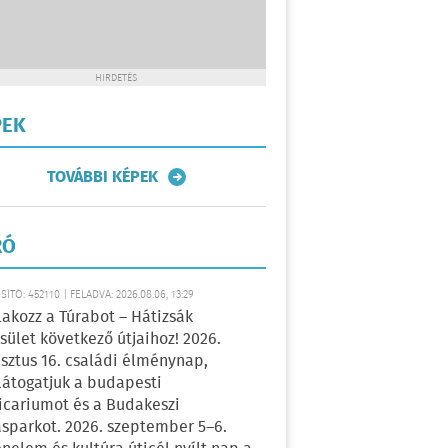
HIRDETÉS
PEK
TOVÁBBI KÉPEK
RÓ
ÍTÓ: 452110 | FELADVA: 2026.08.06, 13:29
lakozz a Túrabot – Hátizsák
sület következő útjaihoz! 2026.
sztus 16. családi élménynap,
átogatjuk a budapesti
icariumot és a Budakeszi
sparkot. 2026. szeptember 5–6.