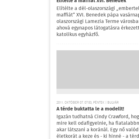
Elítélte a maffiát XVI. Benedek
Elítélte a dél-olaszországi „emberte
maffiát” XVI. Benedek pápa vasárna
olaszországi Lamezia Terme városba
ahová egynapos látogatásra érkezett
katolikus egyházfő.
2011. OKTÓBER 07. 07:53, PÉNTEK | BULVÁR
A térde buktatta le a modellt!
Igazán tudhatná Cindy Crawford, ho
mire kell odafigyelnie, ha fiatalabb
akar látszani a koránál. Egy nő valód
életkorát a keze és - ki hinné - a tér