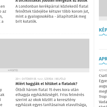
A biciklistákat jobban mérgezik az autók
len
A Londonban kerékpárral közlekedő fiatal
p az
felnőttek tüdejébe kétszer több korom jut,
n,
mint a gyalogosokéba - állapították meg
 a
brit kutatók.
KÉ
AP
AZONOS
HIRDETÉS
Csat
2011. OKTÓBER 05. 14:41, SZERDA | BELFÖLD
Egye
Miért hagyják el hitüket a fiatalok?
augu
gy
Ötből három fiatal 15 éves kora után
megl
nak
elhagyja egyházközségét. Friss felmérés
Trop
i
szerint az okok között a keresztény
Vada
de
egyházak egyes tanításainak elavultsága,