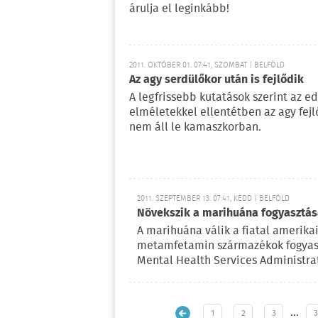
árulja el leginkább!
2011. OKTÓBER 01. 07:41, SZOMBAT | BELFÖLD
Az agy serdülőkor után is fejlődik
A legfrissebb kutatások szerint az ed
elméletekkel ellentétben az agy fej
nem áll le kamaszkorban.
2011. SZEPTEMBER 13. 07:41, KEDD | BELFÖLD
Növekszik a marihuána fogyasztás
A marihuána válik a fiatal amerika
metamfetamin származékok fogyasz
Mental Health Services Administra
…
1
2
3
3