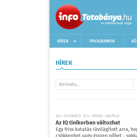
HÍREK
PROGRAMOK
KÉ
HÍREK
2011. OKTÓBER 21. 07:41, PÉNTEK | BELFÖLD
Az IQ tinikorban változhat
Egy friss kutatás rávilágított arra, 
csökkenhet vagy éppen nőhet - sokk