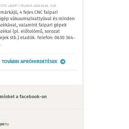
ÍTÓ: 452097 | FELADVA: 2026.08.06, 13:28
márkájú, 4 fejes CNC faipari
gép vákuumszivattyúval és minden
ozékával, valamint faipari gépek
ozékai (pl. előtolómű, sorozat
fejek stb.) eladók. Telefon: 0630 364-
.
TOVÁBBI APRÓHIRDETÉSEK
minket a facebook-on