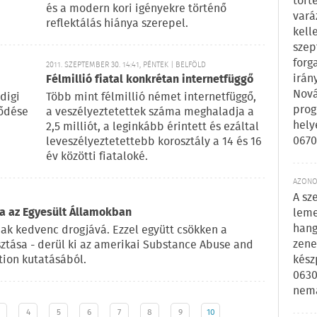
tört
és a modern kori igényekre történő
vará
reflektálás hiánya szerepel.
kell
szep
forg
2011. SZEPTEMBER 30. 14:41, PÉNTEK | BELFÖLD
irán
Félmillió fiatal konkrétan internetfüggő
Nová
digi
Több mint félmillió német internetfüggő,
prog
lődése
a veszélyeztetettek száma meghaladja a
hely
2,5 milliót, a leginkább érintett és ezáltal
0670
leveszélyeztetettebb korosztály a 14 és 16
év közötti fiataloké.
AZONOS
A sz
a az Egyesült Államokban
leme
hang
iak kedvenc drogjává. Ezzel együtt csökken a
zene
tása - derül ki az amerikai Substance Abuse and
tion kutatásából.
kész
0630
nem
4
5
6
7
8
9
10