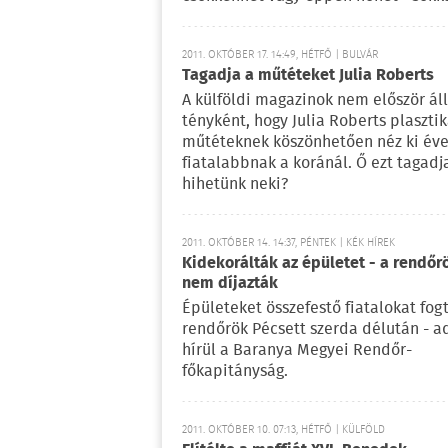
2011. OKTÓBER 17. 14:49, HÉTFŐ | BULVÁR
Tagadja a műtéteket Julia Roberts
A külföldi magazinok nem először áll
tényként, hogy Julia Roberts plasztik
műtéteknek köszönhetően néz ki éve
fiatalabbnak a koránál. Ő ezt tagadj
hihetünk neki?
2011. OKTÓBER 14. 14:37, PÉNTEK | KÉK HÍREK
Kidekorálták az épületet - a rendőr
nem díjazták
Épületeket összefestő fiatalokat fog
rendőrök Pécsett szerda délután - a
hírül a Baranya Megyei Rendőr-
főkapitányság.
2011. OKTÓBER 10. 07:13, HÉTFŐ | KÜLFÖLD