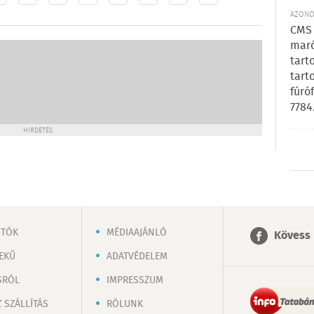
AZONOS
CMS 
maró
tart
tart
fúró
7784
HIRDETÉS
OTÓK
MÉDIAAJÁNLÓ
Kövess 
EKŰ
ADATVÉDELEM
SRÓL
IMPRESSZUM
 SZÁLLÍTÁS
RÓLUNK