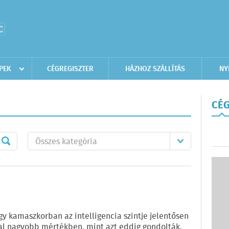
PEK
CÉGREGISZTER
HÁZHOZ SZÁLLÍTÁS
NY
CÉG
hogy kamaszkorban az intelligencia szintje jelentősen
al nagyobb mértékben, mint azt eddig gondolták.