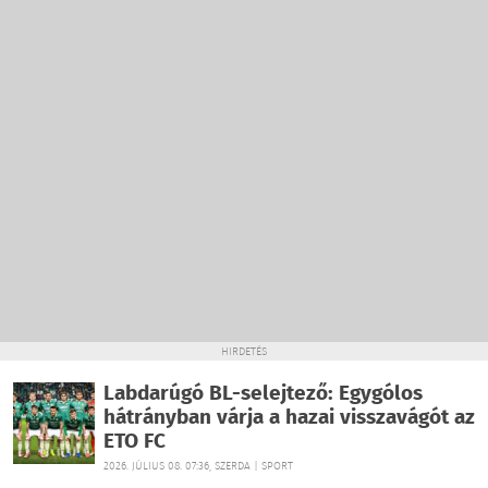
HIRDETÉS
Labdarúgó BL-selejtező: Egygólos
hátrányban várja a hazai visszavágót az
ETO FC
2026. JÚLIUS 08. 07:36, SZERDA | SPORT