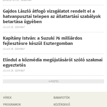
AUGUSZTUS 02., VASÁRNAP
Gajdos László átfogó vizsgálatot rendelt el a
hatvanpusztai telepen az állattartási szabályok
betartása ügyében
JÚLIUS 25., SZOMBAT
Kapitány István: a Suzuki 76 milliárdos
fejlesztésre készül Esztergomban
JÚLIUS 25., SZOMBAT
Elindul a közmédia megújulásáról szóló szakmai
egyeztetés
JÚLIUS 25., SZOMBAT
HIRDETÉS
HÍREK
BABAFOTÓK
PROGRAMOK
KÖZÉRDEKŰ