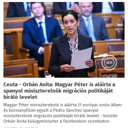
Ceuta - Orbán Anita: Magyar Péter is aláírta a
spanyol miniszterelnök migrációs politikáját
bíráló levelet
Magyar Péter miniszterelnök is aláírta 21 európai uniós állam-
és kormányfővel együtt a Pedro Sánchez spanyol
miniszterelnök migrációs politikáját bíráló levelet - közölte
Orbán Anita külügyminiszter a Facebookon szombaton.