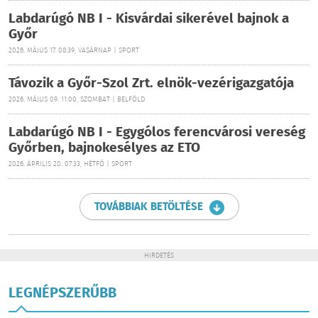
Labdarúgó NB I - Kisvárdai sikerével bajnok a
Győr
2026. MÁJUS 17. 08:39, VASÁRNAP | SPORT
Távozik a Győr-Szol Zrt. elnök-vezérigazgatója
2026. MÁJUS 09. 11:00, SZOMBAT | BELFÖLD
Labdarúgó NB I - Egygólos ferencvárosi vereség
Győrben, bajnokesélyes az ETO
2026. ÁPRILIS 20. 07:33, HÉTFŐ | SPORT
TOVÁBBIAK BETÖLTÉSE
HIRDETÉS
LEGNÉPSZERŰBB