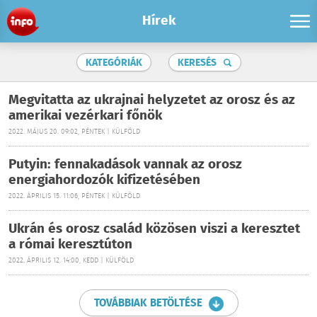
Hírek
KATEGÓRIÁK
KERESÉS
Megvitatta az ukrajnai helyzetet az orosz és az
amerikai vezérkari főnök
2022. MÁJUS 20. 09:02, PÉNTEK | KÜLFÖLD
Putyin: fennakadások vannak az orosz
energiahordozók kifizetésében
2022. ÁPRILIS 15. 11:06, PÉNTEK | KÜLFÖLD
Ukrán és orosz család közösen viszi a keresztet
a római keresztúton
2022. ÁPRILIS 12. 14:00, KEDD | KÜLFÖLD
TOVÁBBIAK BETÖLTÉSE