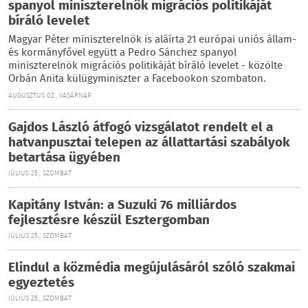
spanyol miniszterelnök migrációs politikáját
bíráló levelet
Magyar Péter miniszterelnök is aláírta 21 európai uniós állam-
és kormányfővel együtt a Pedro Sánchez spanyol
miniszterelnök migrációs politikáját bíráló levelet - közölte
Orbán Anita külügyminiszter a Facebookon szombaton.
AUGUSZTUS 02., VASÁRNAP
Gajdos László átfogó vizsgálatot rendelt el a
hatvanpusztai telepen az állattartási szabályok
betartása ügyében
JÚLIUS 25., SZOMBAT
Kapitány István: a Suzuki 76 milliárdos
fejlesztésre készül Esztergomban
JÚLIUS 25., SZOMBAT
Elindul a közmédia megújulásáról szóló szakmai
egyeztetés
JÚLIUS 25., SZOMBAT