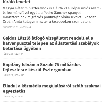
bíráló levelet
Magyar Péter miniszterelnök is aláírta 21 európai uniós állam-
és kormányfővel együtt a Pedro Sánchez spanyol
miniszterelnök migrációs politikáját bíráló levelet - közölte
Orbán Anita külügyminiszter a Facebookon szombaton.
AUGUSZTUS 02., VASÁRNAP
Gajdos László átfogó vizsgálatot rendelt el a
hatvanpusztai telepen az állattartási szabályok
betartása ügyében
JÚLIUS 25., SZOMBAT
Kapitány István: a Suzuki 76 milliárdos
fejlesztésre készül Esztergomban
JÚLIUS 25., SZOMBAT
Elindul a közmédia megújulásáról szóló szakmai
egyeztetés
JÚLIUS 25., SZOMBAT