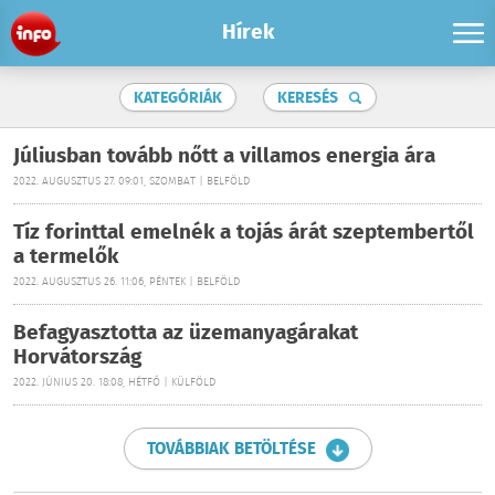
Hírek
KATEGÓRIÁK
KERESÉS
Júliusban tovább nőtt a villamos energia ára
2022. AUGUSZTUS 27. 09:01, SZOMBAT | BELFÖLD
Tíz forinttal emelnék a tojás árát szeptembertől
a termelők
2022. AUGUSZTUS 26. 11:06, PÉNTEK | BELFÖLD
Befagyasztotta az üzemanyagárakat
Horvátország
2022. JÚNIUS 20. 18:08, HÉTFŐ | KÜLFÖLD
TOVÁBBIAK BETÖLTÉSE