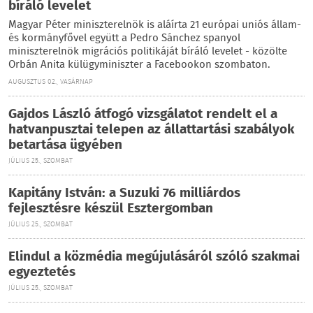
bíráló levelet
Magyar Péter miniszterelnök is aláírta 21 európai uniós állam-
és kormányfővel együtt a Pedro Sánchez spanyol
miniszterelnök migrációs politikáját bíráló levelet - közölte
Orbán Anita külügyminiszter a Facebookon szombaton.
AUGUSZTUS 02., VASÁRNAP
Gajdos László átfogó vizsgálatot rendelt el a
hatvanpusztai telepen az állattartási szabályok
betartása ügyében
JÚLIUS 25., SZOMBAT
Kapitány István: a Suzuki 76 milliárdos
fejlesztésre készül Esztergomban
JÚLIUS 25., SZOMBAT
Elindul a közmédia megújulásáról szóló szakmai
egyeztetés
JÚLIUS 25., SZOMBAT