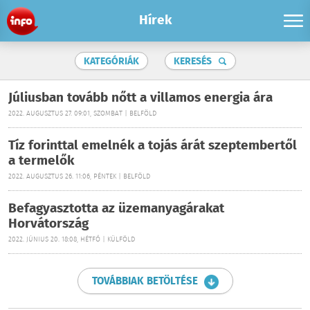
Hírek
KATEGÓRIÁK
KERESÉS
Júliusban tovább nőtt a villamos energia ára
2022. AUGUSZTUS 27. 09:01, SZOMBAT | BELFÖLD
Tíz forinttal emelnék a tojás árát szeptembertől
a termelők
2022. AUGUSZTUS 26. 11:06, PÉNTEK | BELFÖLD
Befagyasztotta az üzemanyagárakat
Horvátország
2022. JÚNIUS 20. 18:08, HÉTFŐ | KÜLFÖLD
TOVÁBBIAK BETÖLTÉSE