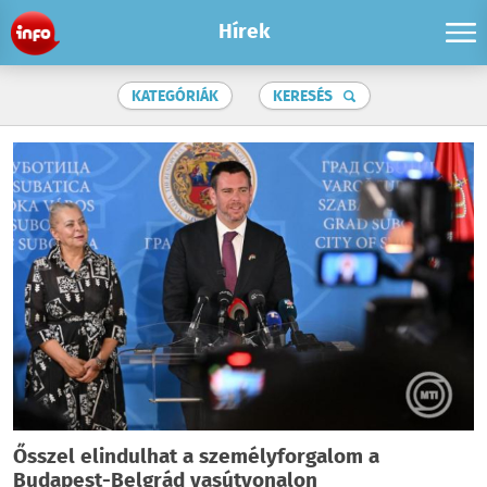
Hírek
KATEGÓRIÁK
KERESÉS
Ősszel elindulhat a személyforgalom a
Budapest-Belgrád vasútvonalon