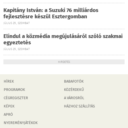
Kapitány István: a Suzuki 76 milliárdos
fejlesztésre készül Esztergomban
JÚLIUS 25., SZOMBAT
Elindul a közmédia megújulásáról szóló szakmai
egyeztetés
JÚLIUS 25., SZOMBAT
HIRDETÉS
HÍREK
BABAFOTÓK
PROGRAMOK
KÖZÉRDEKŰ
CÉGREGISZTER
A VÁROSRÓL
KÉPEK
HÁZHOZ SZÁLLÍTÁS
APRÓ
NYEREMÉNYJÁTÉKOK