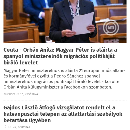
Ceuta - Orbán Anita: Magyar Péter is aláírta a
spanyol miniszterelnök migrációs politikáját
bíráló levelet
Magyar Péter miniszterelnök is aláírta 21 európai uniós állam-
és kormányfővel együtt a Pedro Sánchez spanyol
miniszterelnök migrációs politikáját bíráló levelet - közölte
Orbán Anita külügyminiszter a Facebookon szombaton.
AUGUSZTUS 02., VASÁRNAP
Gajdos László átfogó vizsgálatot rendelt el a
hatvanpusztai telepen az állattartási szabályok
betartása ügyében
JÚLIUS 25., SZOMBAT