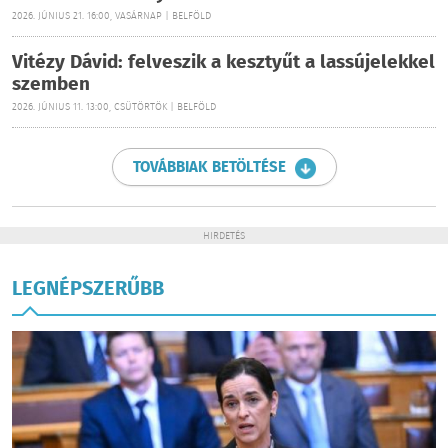
2026. JÚNIUS 21. 16:00, VASÁRNAP | BELFÖLD
Vitézy Dávid: felveszik a kesztyűt a lassújelekkel
szemben
2026. JÚNIUS 11. 13:00, CSÜTÖRTÖK | BELFÖLD
TOVÁBBIAK BETÖLTÉSE
HIRDETÉS
LEGNÉPSZERŰBB