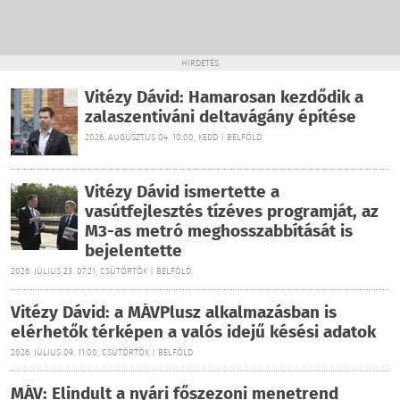
HIRDETÉS
Vitézy Dávid: Hamarosan kezdődik a
zalaszentiváni deltavágány építése
2026. AUGUSZTUS 04. 10:00, KEDD | BELFÖLD
Vitézy Dávid ismertette a
vasútfejlesztés tízéves programját, az
M3-as metró meghosszabbítását is
bejelentette
2026. JÚLIUS 23. 07:21, CSÜTÖRTÖK | BELFÖLD
Vitézy Dávid: a MÁVPlusz alkalmazásban is
elérhetők térképen a valós idejű késési adatok
2026. JÚLIUS 09. 11:00, CSÜTÖRTÖK | BELFÖLD
MÁV: Elindult a nyári főszezoni menetrend