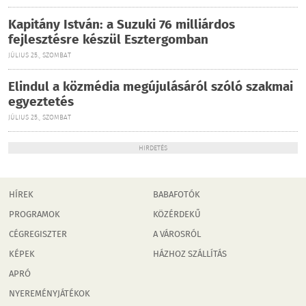
Kapitány István: a Suzuki 76 milliárdos
fejlesztésre készül Esztergomban
JÚLIUS 25., SZOMBAT
Elindul a közmédia megújulásáról szóló szakmai
egyeztetés
JÚLIUS 25., SZOMBAT
HIRDETÉS
HÍREK
BABAFOTÓK
PROGRAMOK
KÖZÉRDEKŰ
CÉGREGISZTER
A VÁROSRÓL
KÉPEK
HÁZHOZ SZÁLLÍTÁS
APRÓ
NYEREMÉNYJÁTÉKOK