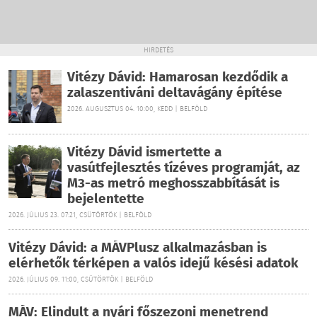
HIRDETÉS
Vitézy Dávid: Hamarosan kezdődik a
zalaszentiváni deltavágány építése
2026. AUGUSZTUS 04. 10:00, KEDD | BELFÖLD
Vitézy Dávid ismertette a
vasútfejlesztés tízéves programját, az
M3-as metró meghosszabbítását is
bejelentette
2026. JÚLIUS 23. 07:21, CSÜTÖRTÖK | BELFÖLD
Vitézy Dávid: a MÁVPlusz alkalmazásban is
elérhetők térképen a valós idejű késési adatok
2026. JÚLIUS 09. 11:00, CSÜTÖRTÖK | BELFÖLD
MÁV: Elindult a nyári főszezoni menetrend