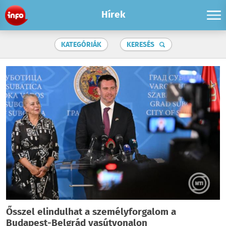
Hírek
KATEGÓRIÁK
KERESÉS
Ősszel elindulhat a személyforgalom a
Budapest-Belgrád vasútvonalon