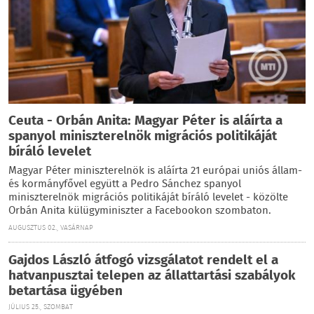
Ceuta - Orbán Anita: Magyar Péter is aláírta a
spanyol miniszterelnök migrációs politikáját
bíráló levelet
Magyar Péter miniszterelnök is aláírta 21 európai uniós állam-
és kormányfővel együtt a Pedro Sánchez spanyol
miniszterelnök migrációs politikáját bíráló levelet - közölte
Orbán Anita külügyminiszter a Facebookon szombaton.
AUGUSZTUS 02., VASÁRNAP
Gajdos László átfogó vizsgálatot rendelt el a
hatvanpusztai telepen az állattartási szabályok
betartása ügyében
JÚLIUS 25., SZOMBAT