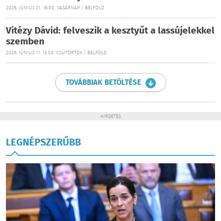
2026. JÚNIUS 21. 16:00, VASÁRNAP | BELFÖLD
Vitézy Dávid: felveszik a kesztyűt a lassújelekkel
szemben
2026. JÚNIUS 11. 13:00, CSÜTÖRTÖK | BELFÖLD
TOVÁBBIAK BETÖLTÉSE
HIRDETÉS
LEGNÉPSZERŰBB